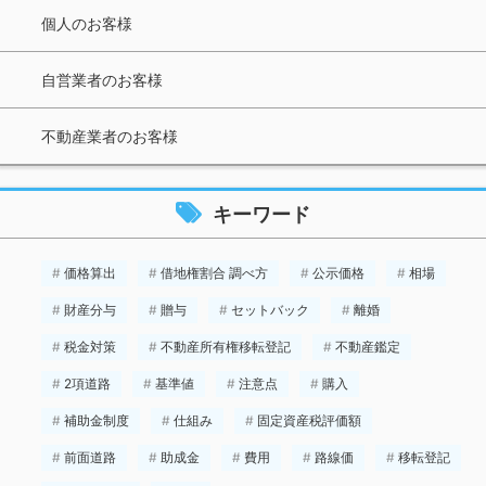
個人のお客様
自営業者のお客様
不動産業者のお客様
キーワード
価格算出
借地権割合 調べ方
公示価格
相場
財産分与
贈与
セットバック
離婚
税金対策
不動産所有権移転登記
不動産鑑定
2項道路
基準値
注意点
購入
補助金制度
仕組み
固定資産税評価額
前面道路
助成金
費用
路線価
移転登記