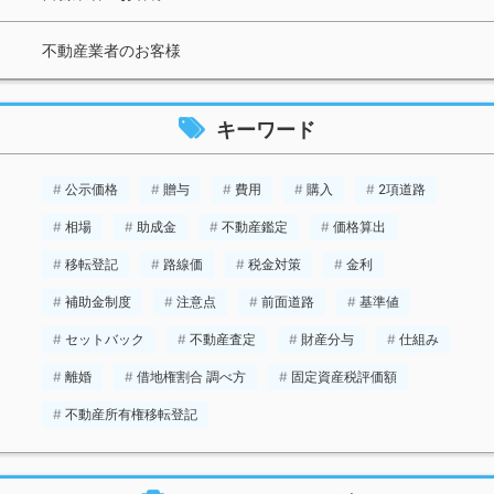
不動産業者のお客様
キーワード
公示価格
贈与
費用
購入
2項道路
相場
助成金
不動産鑑定
価格算出
移転登記
路線価
税金対策
金利
補助金制度
注意点
前面道路
基準値
セットバック
不動産査定
財産分与
仕組み
離婚
借地権割合 調べ方
固定資産税評価額
不動産所有権移転登記