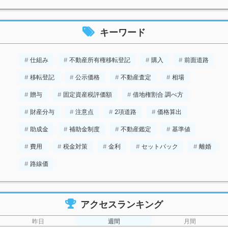
キーワード
仕組み
不動産所有権移転登記
購入
前面道路
移転登記
公示価格
不動産査定
相場
贈与
固定資産税評価額
借地権割合 調べ方
財産分与
注意点
2項道路
価格算出
助成金
補助金制度
不動産鑑定
基準値
費用
税金対策
金利
セットバック
離婚
路線価
アクセスランキング
昨日
週間
月間