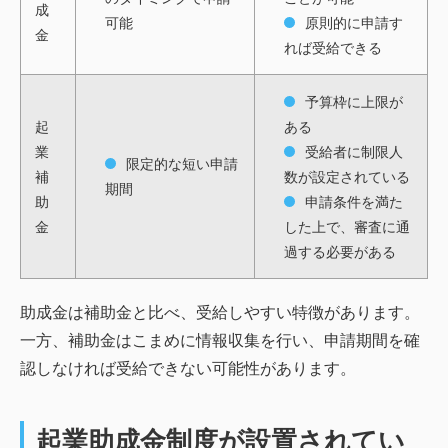
成
可能
原則的に申請す
金
れば受給できる
予算枠に上限が
起
ある
業
受給者に制限人
限定的な短い申請
補
数が設定されている
期間
助
申請条件を満た
金
した上で、審査に通
過する必要がある
助成金は補助金と比べ、受給しやすい特徴があります。
一方、補助金はこまめに情報収集を行い、申請期間を確
認しなければ受給できない可能性があります。
起業助成金制度が設置されてい