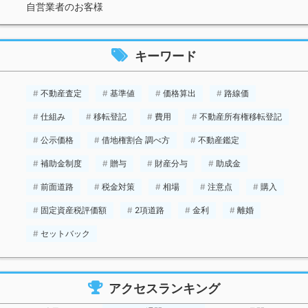
自営業者のお客様
キーワード
不動産査定
基準値
価格算出
路線価
仕組み
移転登記
費用
不動産所有権移転登記
公示価格
借地権割合 調べ方
不動産鑑定
補助金制度
贈与
財産分与
助成金
前面道路
税金対策
相場
注意点
購入
固定資産税評価額
2項道路
金利
離婚
セットバック
アクセスランキング