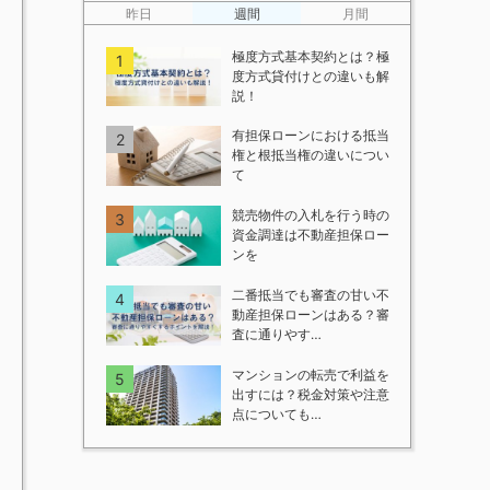
昨日
週間
月間
極度方式基本契約とは？極
度方式貸付けとの違いも解
説！
有担保ローンにおける抵当
権と根抵当権の違いについ
て
競売物件の入札を行う時の
資金調達は不動産担保ロー
ンを
二番抵当でも審査の甘い不
動産担保ローンはある？審
査に通りやす…
マンションの転売で利益を
出すには？税金対策や注意
点についても…