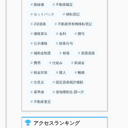
路線価
不動産鑑定
セットバック
移転登記
2項道路
不動産所有権移転登記
価格算出
金利
贈与
公示価格
財産分与
補助金制度
相場
前面道路
費用
仕組み
助成金
税金対策
購入
離婚
注意点
固定資産税評価額
基準値
借地権割合 調べ方
不動産査定
アクセスランキング