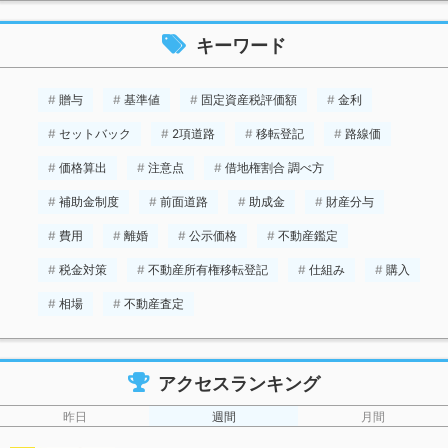
キーワード
贈与
基準値
固定資産税評価額
金利
セットバック
2項道路
移転登記
路線価
価格算出
注意点
借地権割合 調べ方
補助金制度
前面道路
助成金
財産分与
費用
離婚
公示価格
不動産鑑定
税金対策
不動産所有権移転登記
仕組み
購入
相場
不動産査定
アクセスランキング
昨日
週間
月間