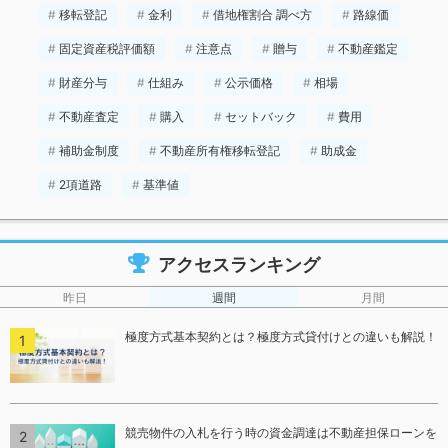
移転登記
金利
借地権割合 調べ方
路線価
固定資産税評価額
注意点
贈与
不動産鑑定
財産分与
仕組み
公示価格
相場
不動産査定
購入
セットバック
費用
補助金制度
不動産所有権移転登記
助成金
2項道路
基準値
アクセスランキング
昨日
週間
月間
極度方式基本契約とは？極度方式貸付けとの違いも解説！
競売物件の入札を行う時の資金調達は不動産担保ローンを