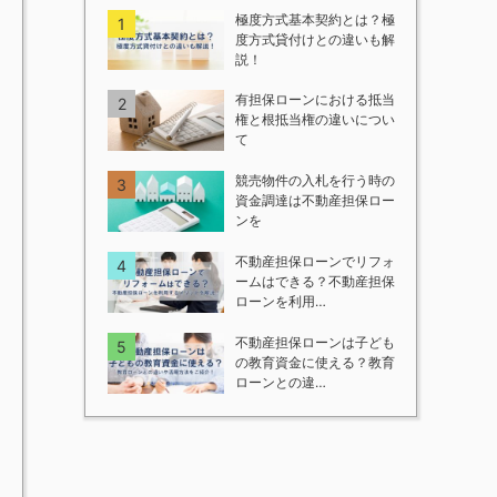
極度方式基本契約とは？極
度方式貸付けとの違いも解
説！
有担保ローンにおける抵当
権と根抵当権の違いについ
て
競売物件の入札を行う時の
資金調達は不動産担保ロー
ンを
不動産担保ローンでリフォ
ームはできる？不動産担保
ローンを利用…
不動産担保ローンは子ども
の教育資金に使える？教育
ローンとの違…