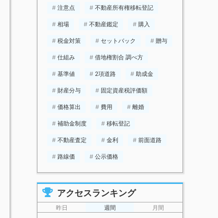
注意点
不動産所有権移転登記
相場
不動産鑑定
購入
税金対策
セットバック
贈与
仕組み
借地権割合 調べ方
基準値
2項道路
助成金
財産分与
固定資産税評価額
価格算出
費用
離婚
補助金制度
移転登記
不動産査定
金利
前面道路
路線価
公示価格
アクセスランキング
昨日
週間
月間