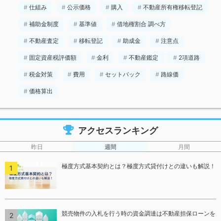
仕組み
公示価格
購入
不動産所有権移転登記
補助金制度
基準値
借地権割合 調べ方
不動産査定
移転登記
助成金
注意点
固定資産税評価額
金利
不動産鑑定
2項道路
税金対策
費用
セットバック
路線価
価格算出
アクセスランキング
昨日
週間
月間
極度方式基本契約とは？極度方式貸付けとの違いも解説！
競売物件の入札を行う時の資金調達は不動産担保ローンを